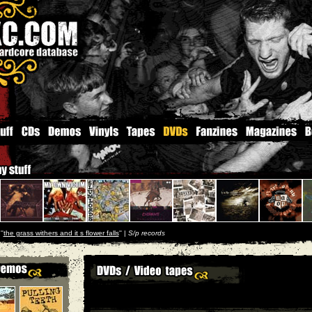
''
the grass withers and it s flower falls
'' |
S/p records