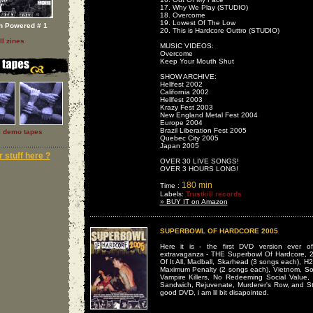
17. Why We Play (STUDIO)
18. Overcome
19. Lowest Of The Low
h Powered # 1
20. This is Hardcore Outtro (STUDIO)
ll zines
MUSIC VIDEOS:
Overcome
Keep Your Mouth Shut
SHOW ARCHIVE:
Hellfest 2002
California 2002
Hellfest 2003
Krazy Fest 2003
New England Metal Fest 2004
Europe 2004
Brazil Liberation Fest 2005
l demo tapes
Quebec City 2005
Japan 2005
 stuff here ?
OVER 30 LIVE SONGS!
OVER 3 HOURS LONG!
180 min
Time :
Labels:
Trustkill records
» BUY IT on Amazon
SUPERBOWL OF HARDCORE 2005
Here it is - the first DVD version ever 
extravaganza - THE Superbowl Of Hardcore, 2
Of It All, Madball, Skarhead (3 songs each), H
Maximum Penalty (2 songs each), Vietnom, So
Vampire Killers, No Redeeming Social Value, 
Sandwich, Rejuvenate, Murderer's Row, and St
good DVD, i am lil bit disapointed.