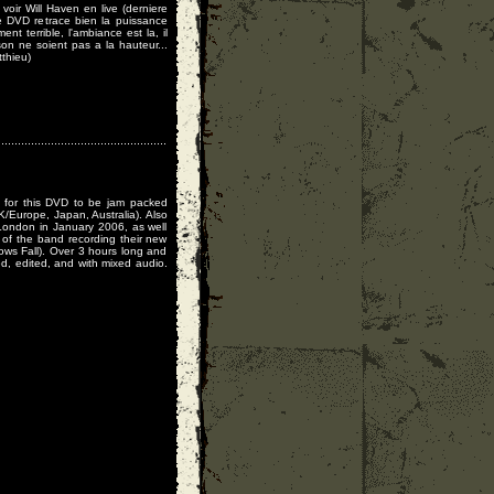
oir Will Haven en live (derniere
e DVD retrace bien la puissance
nt terrible, l'ambiance est la, il
on ne soient pas a la hauteur...
tthieu)
 for this DVD to be jam packed
UK/Europe, Japan, Australia). Also
n London in January 2006, as well
 of the band recording their new
ws Fall). Over 3 hours long and
med, edited, and with mixed audio.