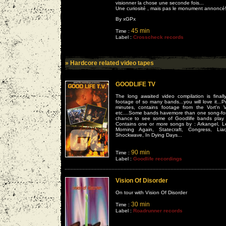
visionner la chose une seconde fois...
Une curiosité , mais pas le monument annoncé
By xGPx
45 min
Time :
Label :
Crosscheck records
» Hardcore related video tapes
GOODLIFE TV
The long awaited video compilation is finally
footage of so many bands...you will love it...P
minutes, contains footage from the Vort'n 
etc....Some bands havemore than one song-for m
chance to see some of Goodlife bands play l
Contains one or more songs by : Arkangel, L
Morning Again, Statecraft, Congress, Liar,
Shockwave, In Dying Days...
90 min
Time :
Label :
Goodlife recordings
Vision Of Disorder
On tour with Vision Of Disorder
30 min
Time :
Label :
Roadrunner records