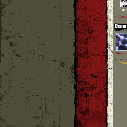
Hig
» View a
» View al
Your