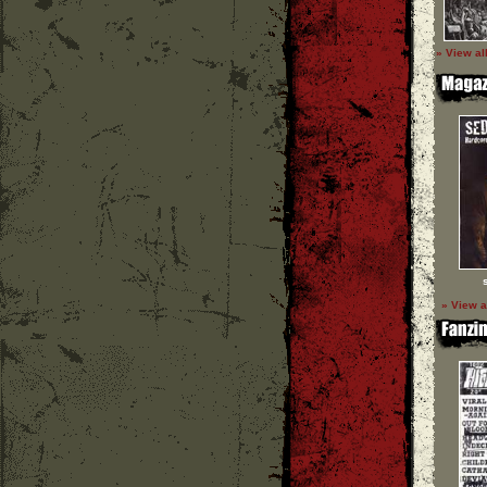
» View al
» View a