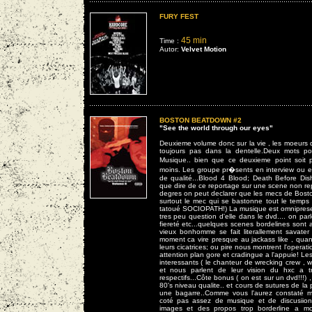
FURY FEST
45 min
Time :
Autor:
Velvet Motion
BOSTON BEATDOWN #2
"See the world through our eyes"
Deuxieme volume donc sur la vie , les moeurs 
toujours pas dans la dentelle.Deux mots po
Musique.. bien que ce deuxieme point soit 
moins. Les groupe pr�sents en interview ou e
de qualité...Blood 4 Blood; Death Before Dis
que dire de ce reportage sur une scene non re
degres on peut declarer que les mecs de Boston
surtout le mec qui se bastonne tout le temps ,
tatoué SOCIOPATH!) La musique est omnipresen
tres peu question d'elle dans le dvd.... on parl
fiereté etc...quelques scenes bordelines sont 
vieux bonhomme se fait literallement savater
moment ca vire presque au jackass like , qu
leurs cicatrices; ou pire nous montrent l'operati
attention plan gore et cradingue a l'appuie! L
interessants ( le chanteur de wrecking crew , w
et nous parlent de leur vision du hxc a tr
respectifs...Côte bonus ( on est sur un dvd!!!)
80's niveau qualite.. et cours de sutures de l
une bagarre..Comme vous l'aurez constaté mon
coté pas assez de musique et de discusiion 
images et des propos trop borderline a mon