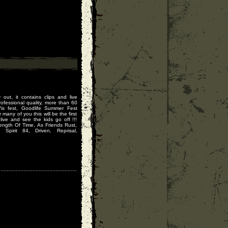
!
 out, it contains clips and live
rofessional quality, more than 60
Vis fest, Goodlife Summer Fest
any of you this will be the first
ive and see the kids go off !!!
ength Of Time, As Friends Rust,
 Spirit 84, Driven, Reprisal,