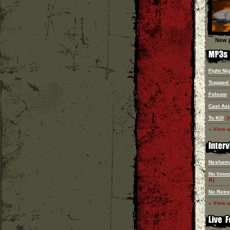
New p
Fight Ni
Trapped 
Folsom
Cast Asi
(
To Kill
» View a
Nesham
No Innoc
A)
No Retre
» View a