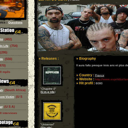
ics :
Questions
(402)
ght
(754)
In Life
(295)
» Releases :
» Biography
(556)
de
470)
Il aura fallu presque trois ans et plus 
ll mp3s
» Country :
France
» Website :
http://www.espritducla
» Hit profil :
6080
"
Chapitre 0
"
(South Africa)
ah
(
U.m.p rds
)
(U S
ent Victim
(U S A)
at
ll interviews
"
Universel
"
(
S/p rds
)