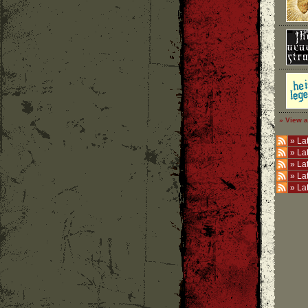
» View a
»
Lat
»
La
»
La
»
La
»
La