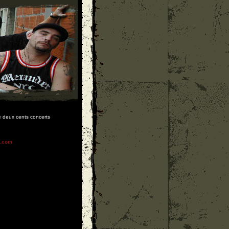
de deux cents concerts
n.com