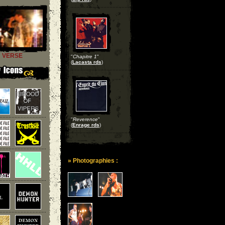
VERSE
"
Chapitre 1
"
(
Lacasta rds
)
"
Reverence
"
(
Enrage rds
)
» Photographies :