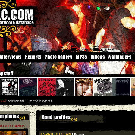
rect
''
split release
'' |
Nawpost records
BLOOD HANDS
ESPRIT DU CLAN
| France