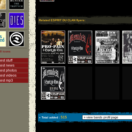
Related ESPRIT DU CLAN flyers:
ll icons
est stuff
test news
test photos
test videos
test mp3
515
» Total added :